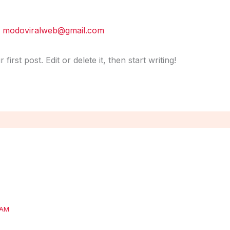
r
modoviralweb@gmail.com
rst post. Edit or delete it, then start writing!
 AM